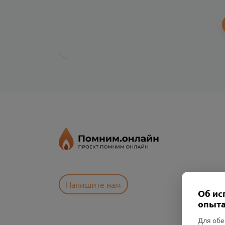
Напишите нам
Об ис
опыта
Для обе