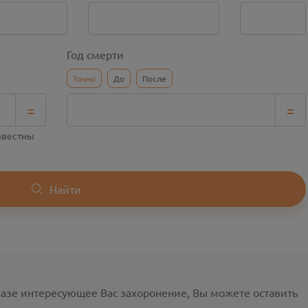
Год смерти
Точно
До
После
=
=
известны
Найти
базе интересующее Вас захоронение, Вы можете оставить