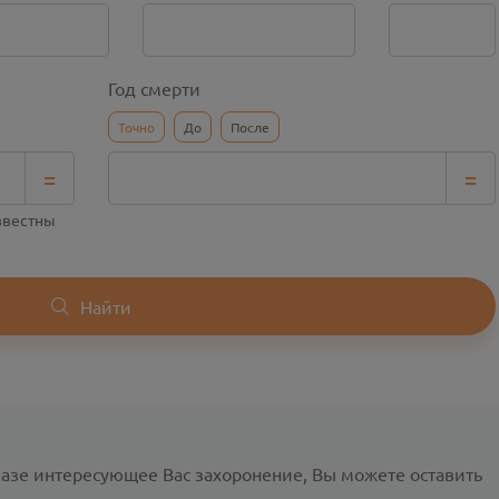
Год смерти
Точно
До
После
=
=
известны
Найти
базе интересующее Вас захоронение, Вы можете оставить