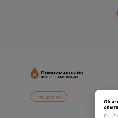
Напишите нам
Об ис
опыта
Для обе