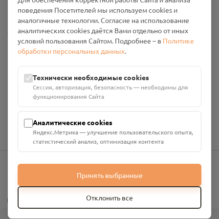
Промо-материалы
поведения Посетителей мы используем cookies и
аналогичные технологии. Согласие на использование
Настройки cookies
аналитических cookies даётся Вами отдельно от иных
условий пользования Сайтом. Подробнее – в
Политике
обработки персональных данных
.
Общество с ограниченной ответственностью «Смоленский
Проект Помним»
ИНН: 6700029207 ОГРН: 1256700001986
Технически необходимые cookies
Юридический адрес: 216790, Смоленская область, р-н
Сессия, авторизация, безопасность — необходимы для
Руднянский, г. Рудня, улица Западная, д. 26А, пом. 18
функционирования Сайта
Номер счёта: 40702810901130004287 в АО "АЛЬФА-БАНК"
Кор. счёт: 30101810200000000593
Аналитические cookies
Яндекс.Метрика — улучшение пользовательского опыта,
статистический анализ, оптимизация контента
Принять выбранные
info@pomnim.online
?
Отклонить все