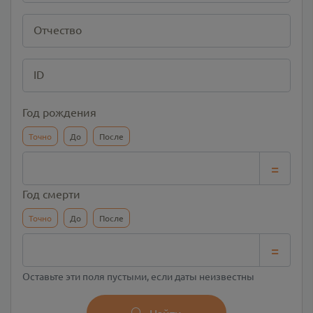
Отчество
ID
Год рождения
Точно
До
После
=
Год смерти
Точно
До
После
=
Оставьте эти поля пустыми, если даты неизвестны
Найти