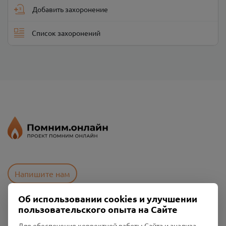
Добавить захоронение
Список захоронений
Напишите нам
Об использовании cookies и улучшении
пользовательского опыта на Сайте
Пользовательское соглашение
Политика конфиденциальности
Для обеспечения корректной работы Сайта и анализа