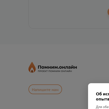
Напишите нам
Об ис
опыта
Для обе