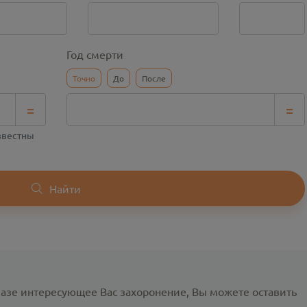
Год смерти
Точно
До
После
=
=
известны
Найти
базе интересующее Вас захоронение, Вы можете оставить