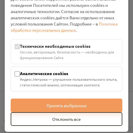
Промо-материалы
поведения Посетителей мы используем cookies и
аналогичные технологии. Согласие на использование
аналитических cookies даётся Вами отдельно от иных
Настройки cookies
условий пользования Сайтом. Подробнее – в
Политике
обработки персональных данных
.
Общество с ограниченной ответственностью «Смоленский
Проект Помним»
ИНН: 6700029207 ОГРН: 1256700001986
Технически необходимые cookies
Юридический адрес: 216790, Смоленская область, р-н
Сессия, авторизация, безопасность — необходимы для
Руднянский, г. Рудня, улица Западная, д. 26А, пом. 18
функционирования Сайта
Номер счёта: 40702810901130004287 в АО "АЛЬФА-БАНК"
Кор. счёт: 30101810200000000593
Аналитические cookies
Яндекс.Метрика — улучшение пользовательского опыта,
статистический анализ, оптимизация контента
Принять выбранные
info@pomnim.online
?
Отклонить все