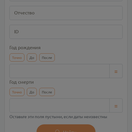
Отчество
ID
Год рождения
Точно
До
После
=
Год смерти
Точно
До
После
=
Оставьте эти поля пустыми, если даты неизвестны
Найти