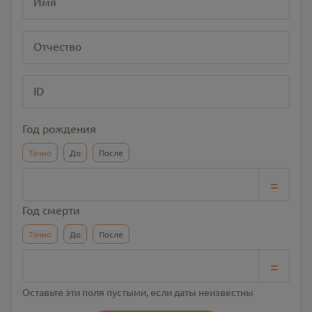
Имя
Отчество
ID
Год рождения
Точно
До
После
=
Год смерти
Точно
До
После
=
Оставьте эти поля пустыми, если даты неизвестны