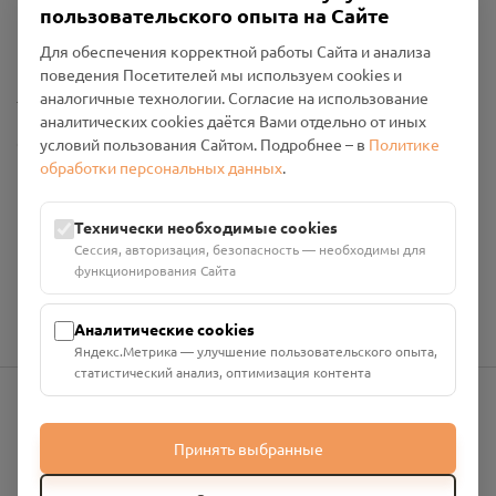
пользовательского опыта на Сайте
Политика конфиденциальности
Промо-материалы
Для обеспечения корректной работы Сайта и анализа
поведения Посетителей мы используем cookies и
Настройки cookies
аналогичные технологии. Согласие на использование
аналитических cookies даётся Вами отдельно от иных
Общество с ограниченной ответственностью «Смоленский
условий пользования Сайтом. Подробнее – в
Политике
Проект Помним»
обработки персональных данных
.
ИНН: 6700029207 ОГРН: 1256700001986
Юридический адрес: 216790, Смоленская область, р-н
Технически необходимые cookies
Руднянский, г. Рудня, улица Западная, д. 26А, пом. 18
Сессия, авторизация, безопасность — необходимы для
Номер счёта: 40702810901130004287 в АО "АЛЬФА-БАНК"
функционирования Сайта
Кор. счёт: 30101810200000000593
Аналитические cookies
Яндекс.Метрика — улучшение пользовательского опыта,
статистический анализ, оптимизация контента
info@pomnim.online
Принять выбранные