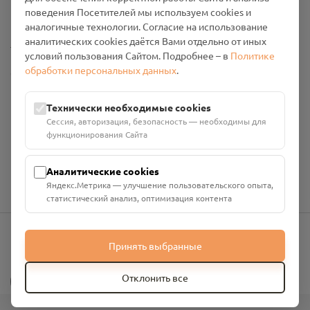
Промо-материалы
поведения Посетителей мы используем cookies и
аналогичные технологии. Согласие на использование
аналитических cookies даётся Вами отдельно от иных
Настройки cookies
условий пользования Сайтом. Подробнее – в
Политике
обработки персональных данных
.
Общество с ограниченной ответственностью «Смоленский
Проект Помним»
ИНН: 6700029207 ОГРН: 1256700001986
Технически необходимые cookies
Юридический адрес: 216790, Смоленская область, р-н
Сессия, авторизация, безопасность — необходимы для
Руднянский, г. Рудня, улица Западная, д. 26А, пом. 18
функционирования Сайта
Номер счёта: 40702810901130004287 в АО "АЛЬФА-БАНК"
Кор. счёт: 30101810200000000593
Аналитические cookies
Яндекс.Метрика — улучшение пользовательского опыта,
статистический анализ, оптимизация контента
Принять выбранные
info@pomnim.online
?
Отклонить все