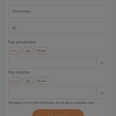
Отчество
ID
Год рождения
Точно
До
После
=
Год смерти
Точно
До
После
=
Оставьте эти поля пустыми, если даты неизвестны
Найти