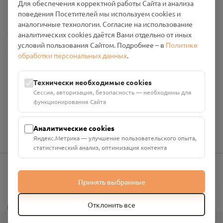
Для обеспечения корректной работы Сайта и анализа
Промо-материалы
поведения Посетителей мы используем cookies и
аналогичные технологии. Согласие на использование
Настройки cookies
аналитических cookies даётся Вами отдельно от иных
условий пользования Сайтом. Подробнее – в
Политике
Общество с ограниченной ответственностью «Смоленский
обработки персональных данных
.
Проект Помним»
ИНН: 6700029207 ОГРН: 1256700001986
Технически необходимые cookies
Юридический адрес: 216790, Смоленская область, р-н
Сессия, авторизация, безопасность — необходимы для
Руднянский, г. Рудня, улица Западная, д. 26А, пом. 18
функционирования Сайта
Номер счёта: 40702810901130004287 в АО "АЛЬФА-БАНК"
Кор. счёт: 30101810200000000593
Аналитические cookies
Яндекс.Метрика — улучшение пользовательского опыта,
статистический анализ, оптимизация контента
Принять выбранные
info@pomnim.online
?
Отклонить все