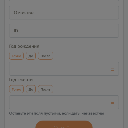
Отчество
ID
Год рождения
Точно
До
После
=
Год смерти
Точно
До
После
=
Оставьте эти поля пустыми, если даты неизвестны
Найти