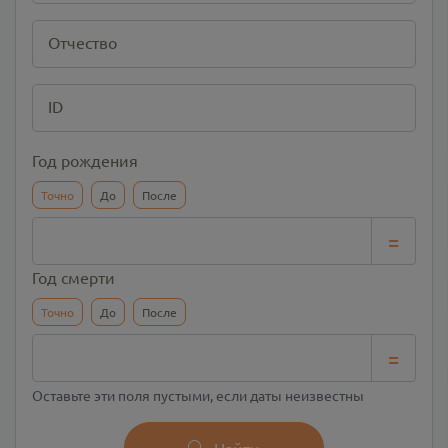
Отчество
ID
Год рождения
Точно
До
После
=
Год смерти
Точно
До
После
=
Оставьте эти поля пустыми, если даты неизвестны
Найти