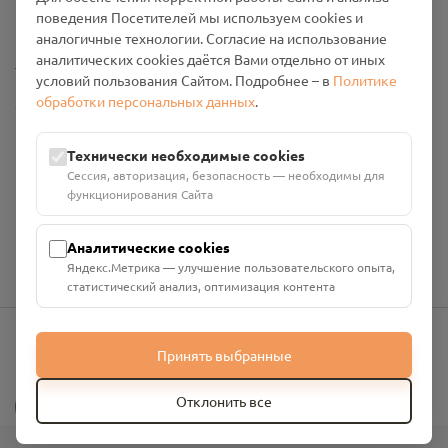
Промо-материалы
поведения Посетителей мы используем cookies и
аналогичные технологии. Согласие на использование
аналитических cookies даётся Вами отдельно от иных
Настройки cookies
условий пользования Сайтом. Подробнее – в
Политике
обработки персональных данных
.
Общество с ограниченной ответственностью «Смоленский
Проект Помним»
ИНН: 6700029207 ОГРН: 1256700001986
Технически необходимые cookies
Юридический адрес: 216790, Смоленская область, р-н
Сессия, авторизация, безопасность — необходимы для
Руднянский, г. Рудня, улица Западная, д. 26А, пом. 18
функционирования Сайта
Номер счёта: 40702810901130004287 в АО "АЛЬФА-БАНК"
Кор. счёт: 30101810200000000593
Аналитические cookies
Яндекс.Метрика — улучшение пользовательского опыта,
статистический анализ, оптимизация контента
Принять выбранные
info@pomnim.online
?
Отклонить все