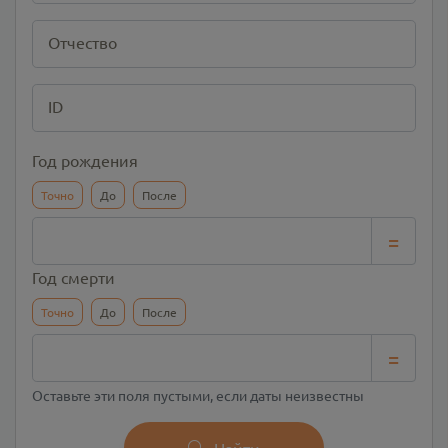
Отчество
ID
Год рождения
Точно
До
После
=
Год смерти
Точно
До
После
=
Оставьте эти поля пустыми, если даты неизвестны
Найти