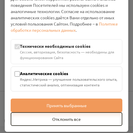
Промо-материалы
поведения Посетителей мы используем cookies и
аналогичные технологии. Согласие на использование
аналитических cookies даётся Вами отдельно от иных
Настройки cookies
условий пользования Сайтом. Подробнее – в
Политике
обработки персональных данных
.
Общество с ограниченной ответственностью «Смоленский
Проект Помним»
ИНН: 6700029207 ОГРН: 1256700001986
Технически необходимые cookies
Юридический адрес: 216790, Смоленская область, р-н
Сессия, авторизация, безопасность — необходимы для
Руднянский, г. Рудня, улица Западная, д. 26А, пом. 18
функционирования Сайта
Номер счёта: 40702810901130004287 в АО "АЛЬФА-БАНК"
Кор. счёт: 30101810200000000593
Аналитические cookies
Яндекс.Метрика — улучшение пользовательского опыта,
статистический анализ, оптимизация контента
Принять выбранные
info@pomnim.online
?
Отклонить все