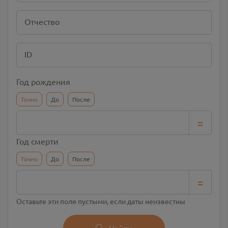
Отчество
ID
Год рождения
Точно
До
После
=
Год смерти
Точно
До
После
=
Оставьте эти поля пустыми, если даты неизвестны
Найти