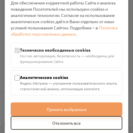
Для обеспечения корректной работы Сайта и анализа
Промо-материалы
поведения Посетителей мы используем cookies и
аналогичные технологии. Согласие на использование
Настройки cookies
аналитических cookies даётся Вами отдельно от иных
условий пользования Сайтом. Подробнее – в
Политике
Общество с ограниченной ответственностью «Смоленский
обработки персональных данных
.
Проект Помним»
ИНН: 6700029207 ОГРН: 1256700001986
Технически необходимые cookies
Юридический адрес: 216790, Смоленская область, р-н
Сессия, авторизация, безопасность — необходимы для
Руднянский, г. Рудня, улица Западная, д. 26А, пом. 18
функционирования Сайта
Номер счёта: 40702810901130004287 в АО "АЛЬФА-БАНК"
Кор. счёт: 30101810200000000593
Аналитические cookies
Яндекс.Метрика — улучшение пользовательского опыта,
статистический анализ, оптимизация контента
info@pomnim.online
Принять выбранные
?
Отклонить все