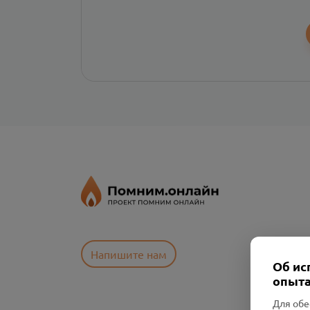
Напишите нам
Об ис
опыта
Для обе