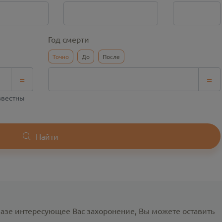
Год смерти
Точно
До
После
=
=
известны
Найти
базе интересующее Вас захоронение, Вы можете оставить