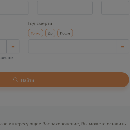
Год смерти
Точно
До
После
=
=
известны
Найти
базе интересующее Вас захоронение, Вы можете оставить