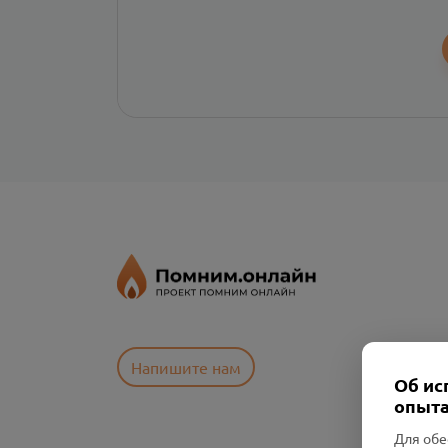
Напишите нам
Об ис
опыта
Для обе