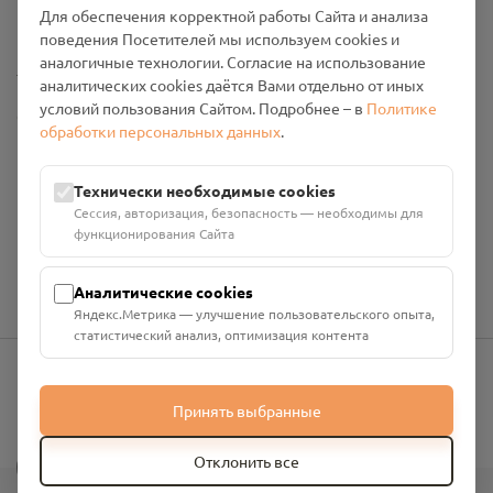
Для обеспечения корректной работы Сайта и анализа
Промо-материалы
поведения Посетителей мы используем cookies и
аналогичные технологии. Согласие на использование
Настройки cookies
аналитических cookies даётся Вами отдельно от иных
условий пользования Сайтом. Подробнее – в
Политике
Общество с ограниченной ответственностью «Смоленский
обработки персональных данных
.
Проект Помним»
ИНН: 6700029207 ОГРН: 1256700001986
Юридический адрес: 216790, Смоленская область, р-н
Технически необходимые cookies
Руднянский, г. Рудня, улица Западная, д. 26А, пом. 18
Сессия, авторизация, безопасность — необходимы для
Номер счёта: 40702810901130004287 в АО "АЛЬФА-БАНК"
функционирования Сайта
Кор. счёт: 30101810200000000593
Аналитические cookies
Яндекс.Метрика — улучшение пользовательского опыта,
статистический анализ, оптимизация контента
info@pomnim.online
Принять выбранные
?
Отклонить все