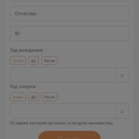
Отчество
ID
Год рождения
Точно
До
После
=
Год смерти
Точно
До
После
=
Оставьте эти поля пустыми, если даты неизвестны
Найти