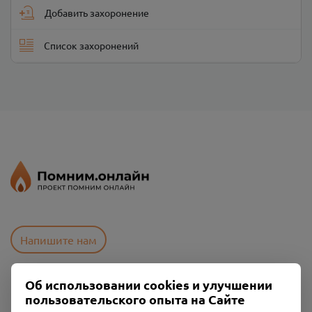
Добавить захоронение
Список захоронений
Напишите нам
Об использовании cookies и улучшении
Пользовательское соглашение
пользовательского опыта на Сайте
Политика конфиденциальности