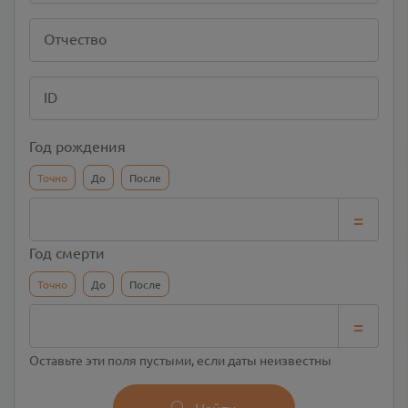
Отчество
ID
Год рождения
Точно
До
После
=
Год смерти
Точно
До
После
=
Оставьте эти поля пустыми, если даты неизвестны
Найти