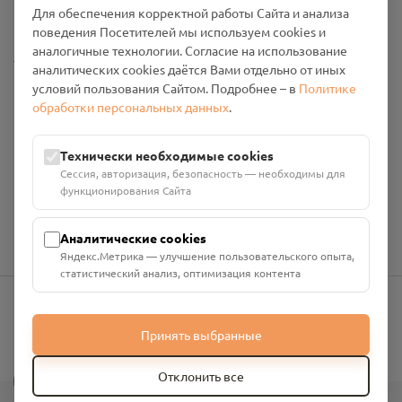
Для обеспечения корректной работы Сайта и анализа
Промо-материалы
поведения Посетителей мы используем cookies и
аналогичные технологии. Согласие на использование
Настройки cookies
аналитических cookies даётся Вами отдельно от иных
условий пользования Сайтом. Подробнее – в
Политике
Общество с ограниченной ответственностью «Смоленский
обработки персональных данных
.
Проект Помним»
ИНН: 6700029207 ОГРН: 1256700001986
Юридический адрес: 216790, Смоленская область, р-н
Технически необходимые cookies
Руднянский, г. Рудня, улица Западная, д. 26А, пом. 18
Сессия, авторизация, безопасность — необходимы для
Номер счёта: 40702810901130004287 в АО "АЛЬФА-БАНК"
функционирования Сайта
Кор. счёт: 30101810200000000593
Аналитические cookies
Яндекс.Метрика — улучшение пользовательского опыта,
статистический анализ, оптимизация контента
info@pomnim.online
Принять выбранные
?
Отклонить все