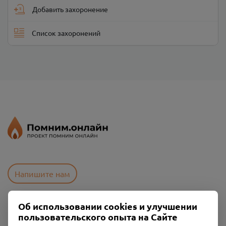
Добавить захоронение
Список захоронений
Напишите нам
Об использовании cookies и улучшении
Пользовательское соглашение
пользовательского опыта на Сайте
Политика конфиденциальности