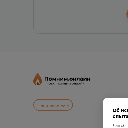
Напишите нам
Об ис
опыта
Для обе