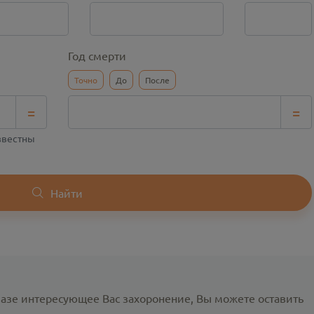
Год смерти
Точно
До
После
=
=
известны
Найти
базе интересующее Вас захоронение, Вы можете оставить