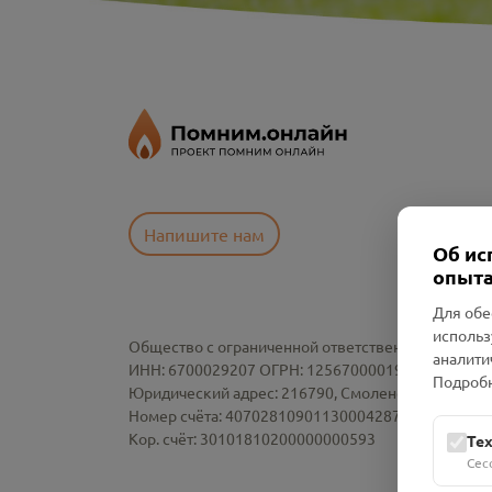
Напишите нам
Об ис
опыта
Для обе
использ
Общество с ограниченной ответственностью «См
аналити
ИНН: 6700029207 ОГРН: 1256700001986
Подробн
Юридический адрес: 216790, Смоленская область, р-
Номер счёта: 40702810901130004287 в АО "АЛЬ
Кор. счёт: 30101810200000000593
Те
Сес