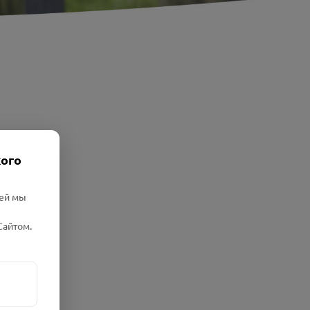
кого
лей мы
Сайтом.