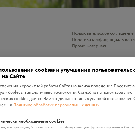
Пользовательское соглашение
Политика конфиденциальности
Промо-материалы
Настройки cookies
пользовании cookies и улучшении пользовательс
 на Сайте
спечения корректной работы Сайта и анализа поведения Посетите
уем cookies и аналогичные технологии. Согласие на использование
оленский Проект Помним»
ческих cookies даётся Вами отдельно от иных условий пользования 
ее – в
Политике обработки персональных данных
.
н Руднянский, г. Рудня, улица Западная, д. 26А, пом. 18
ФА-БАНК"
хнически необходимые cookies
сия, авторизация, безопасность — необходимы для функционирования Сайта