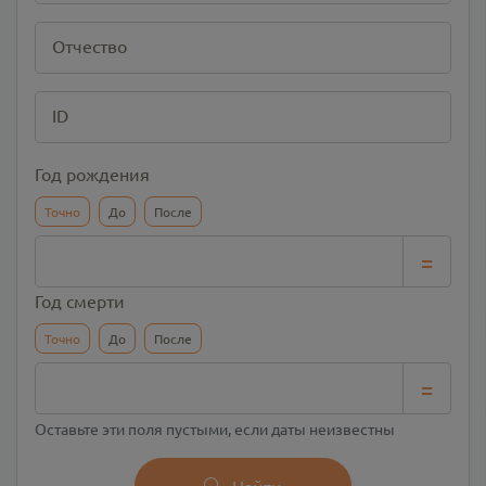
Отчество
ID
Год рождения
Точно
До
После
=
Год смерти
Точно
До
После
=
Оставьте эти поля пустыми, если даты неизвестны
Найти