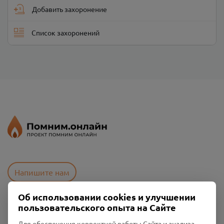
Добавить захоронение
Список захоронений
Напишите нам
Об использовании cookies и улучшении
пользовательского опыта на Сайте
Пользовательское соглашение
Политика конфиденциальности
Для обеспечения корректной работы Сайта и анализа