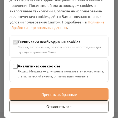
Промо-материалы
поведения Посетителей мы используем cookies и
аналогичные технологии. Согласие на использование
Настройки cookies
аналитических cookies даётся Вами отдельно от иных
условий пользования Сайтом. Подробнее – в
Политике
обработки персональных данных
.
Общество с ограниченной ответственностью «Смоленский
Проект Помним»
ИНН: 6700029207 ОГРН: 1256700001986
Технически необходимые cookies
Юридический адрес: 216790, Смоленская область, р-н
Сессия, авторизация, безопасность — необходимы для
Руднянский, г. Рудня, улица Западная, д. 26А, пом. 18
функционирования Сайта
Номер счёта: 40702810901130004287 в АО "АЛЬФА-БАНК"
Кор. счёт: 30101810200000000593
Аналитические cookies
Яндекс.Метрика — улучшение пользовательского опыта,
статистический анализ, оптимизация контента
Принять выбранные
info@pomnim.online
?
Отклонить все