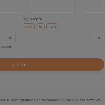
Год смерти
Точно
До
После
=
=
известны
Найти
базе интересующее Вас захоронение, Вы можете оставить