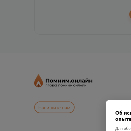
Напишите нам
Об ис
опыта
Для обе