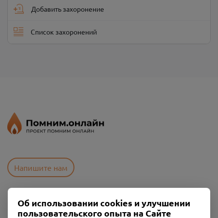
Добавить захоронение
Список захоронений
Напишите нам
Об использовании cookies и улучшении
Пользовательское соглашение
пользовательского опыта на Сайте
Политика конфиденциальности