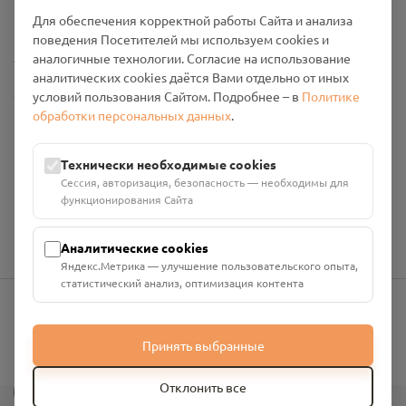
Промо-материалы
Для обеспечения корректной работы Сайта и анализа
поведения Посетителей мы используем cookies и
Настройки cookies
аналогичные технологии. Согласие на использование
аналитических cookies даётся Вами отдельно от иных
Общество с ограниченной ответственностью «Смоленский
условий пользования Сайтом. Подробнее – в
Политике
Проект Помним»
обработки персональных данных
.
ИНН: 6700029207 ОГРН: 1256700001986
Юридический адрес: 216790, Смоленская область, р-н
Технически необходимые cookies
Руднянский, г. Рудня, улица Западная, д. 26А, пом. 18
Сессия, авторизация, безопасность — необходимы для
Номер счёта: 40702810901130004287 в АО "АЛЬФА-БАНК"
функционирования Сайта
Кор. счёт: 30101810200000000593
Аналитические cookies
Яндекс.Метрика — улучшение пользовательского опыта,
статистический анализ, оптимизация контента
info@pomnim.online
Принять выбранные
?
Отклонить все