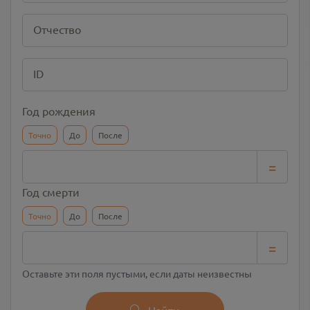
Отчество
ID
Год рождения
Точно
До
После
=
Год смерти
Точно
До
После
=
Оставьте эти поля пустыми, если даты неизвестны
Найти