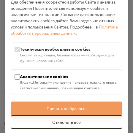
Для обеспечения корректной работы Сайта и анализа
Промо-материалы
поведения Посетителей мы используем cookies и
аналогичные технологии. Согласие на использование
Настройки cookies
аналитических cookies даётся Вами отдельно от иных
условий пользования Сайтом. Подробнее – в
Политике
Общество с ограниченной ответственностью «Смоленский
обработки персональных данных
.
Проект Помним»
ИНН: 6700029207 ОГРН: 1256700001986
Технически необходимые cookies
Юридический адрес: 216790, Смоленская область, р-н
Сессия, авторизация, безопасность — необходимы для
Руднянский, г. Рудня, улица Западная, д. 26А, пом. 18
функционирования Сайта
Номер счёта: 40702810901130004287 в АО "АЛЬФА-БАНК"
Кор. счёт: 30101810200000000593
Аналитические cookies
Яндекс.Метрика — улучшение пользовательского опыта,
статистический анализ, оптимизация контента
Принять выбранные
info@pomnim.online
?
Отклонить все