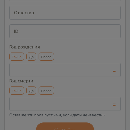
Отчество
ID
Год рождения
Точно
До
После
=
Год смерти
Точно
До
После
=
Оставьте эти поля пустыми, если даты неизвестны
Найти