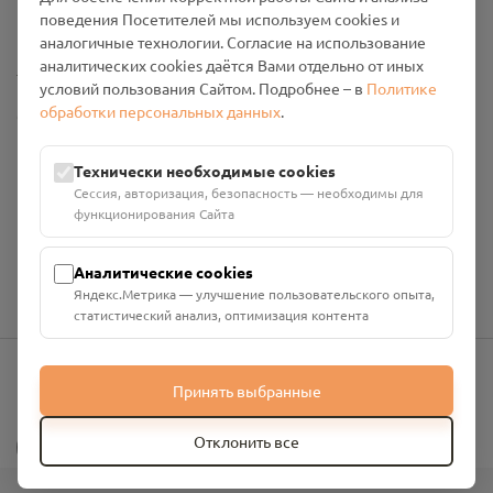
Промо-материалы
поведения Посетителей мы используем cookies и
аналогичные технологии. Согласие на использование
аналитических cookies даётся Вами отдельно от иных
Настройки cookies
условий пользования Сайтом. Подробнее – в
Политике
обработки персональных данных
.
Общество с ограниченной ответственностью «Смоленский
Проект Помним»
ИНН: 6700029207 ОГРН: 1256700001986
Технически необходимые cookies
Юридический адрес: 216790, Смоленская область, р-н
Сессия, авторизация, безопасность — необходимы для
Руднянский, г. Рудня, улица Западная, д. 26А, пом. 18
функционирования Сайта
Номер счёта: 40702810901130004287 в АО "АЛЬФА-БАНК"
Кор. счёт: 30101810200000000593
Аналитические cookies
Яндекс.Метрика — улучшение пользовательского опыта,
статистический анализ, оптимизация контента
Принять выбранные
info@pomnim.online
?
Отклонить все