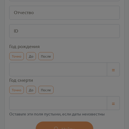
Отчество
ID
Год рождения
Точно
До
После
=
Год смерти
Точно
До
После
=
Оставьте эти поля пустыми, если даты неизвестны
Найти