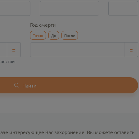
Год смерти
Точно
До
После
=
=
известны
Найти
базе интересующее Вас захоронение, Вы можете оставить