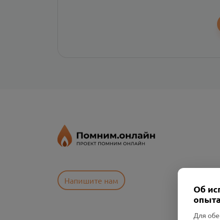
Напишите нам
Об ис
опыта
Для обе