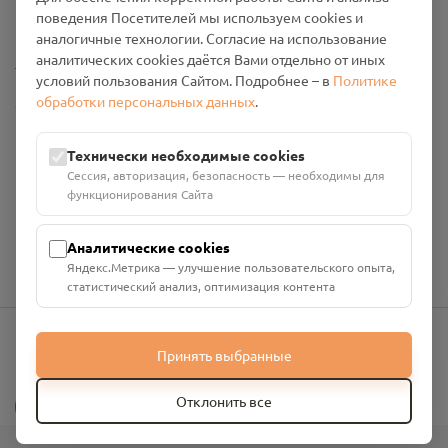
Промо-материалы
поведения Посетителей мы используем cookies и
аналогичные технологии. Согласие на использование
аналитических cookies даётся Вами отдельно от иных
Настройки cookies
условий пользования Сайтом. Подробнее – в
Политике
обработки персональных данных
.
Общество с ограниченной ответственностью «Смоленский
Проект Помним»
ИНН: 6700029207 ОГРН: 1256700001986
Технически необходимые cookies
Юридический адрес: 216790, Смоленская область, р-н
Сессия, авторизация, безопасность — необходимы для
Руднянский, г. Рудня, улица Западная, д. 26А, пом. 18
функционирования Сайта
Номер счёта: 40702810901130004287 в АО "АЛЬФА-БАНК"
Кор. счёт: 30101810200000000593
Аналитические cookies
Яндекс.Метрика — улучшение пользовательского опыта,
статистический анализ, оптимизация контента
Принять выбранные
info@pomnim.online
?
Отклонить все