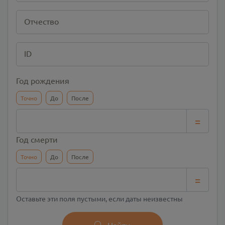
Отчество
ID
Год рождения
Точно
До
После
=
Год смерти
Точно
До
После
=
Оставьте эти поля пустыми, если даты неизвестны
Найти