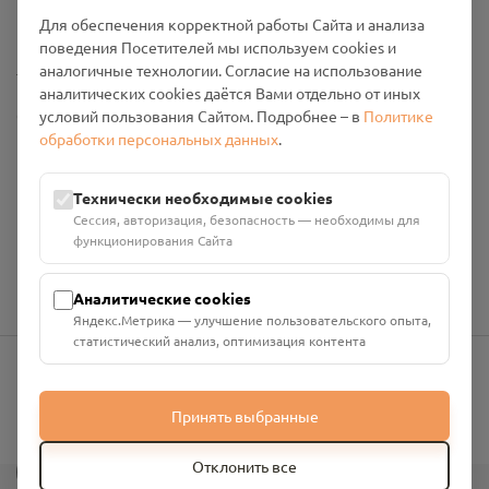
Промо-материалы
Для обеспечения корректной работы Сайта и анализа
поведения Посетителей мы используем cookies и
Настройки cookies
аналогичные технологии. Согласие на использование
аналитических cookies даётся Вами отдельно от иных
Общество с ограниченной ответственностью «Смоленский
условий пользования Сайтом. Подробнее – в
Политике
Проект Помним»
обработки персональных данных
.
ИНН: 6700029207 ОГРН: 1256700001986
Юридический адрес: 216790, Смоленская область, р-н
Технически необходимые cookies
Руднянский, г. Рудня, улица Западная, д. 26А, пом. 18
Сессия, авторизация, безопасность — необходимы для
Номер счёта: 40702810901130004287 в АО "АЛЬФА-БАНК"
функционирования Сайта
Кор. счёт: 30101810200000000593
Аналитические cookies
Яндекс.Метрика — улучшение пользовательского опыта,
статистический анализ, оптимизация контента
info@pomnim.online
Принять выбранные
?
Отклонить все