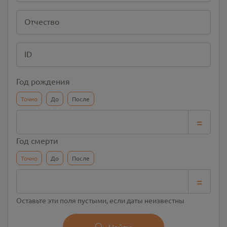
Отчество
ID
Год рождения
Точно
До
После
=
Год смерти
Точно
До
После
=
Оставьте эти поля пустыми, если даты неизвестны
Найти