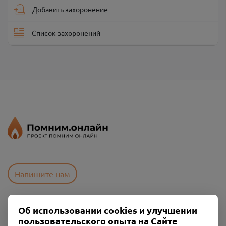
Добавить захоронение
Список захоронений
Напишите нам
Об использовании cookies и улучшении
Пользовательское соглашение
пользовательского опыта на Сайте
Политика конфиденциальности