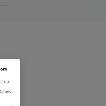
кого
лей мы
Сайтом.