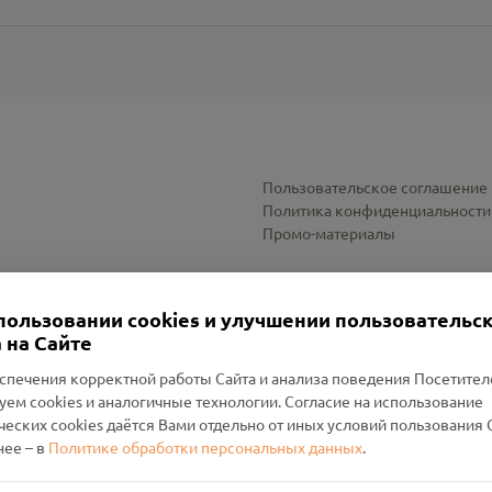
Пользовательское соглашение
Политика конфиденциальности
Промо-материалы
Настройки cookies
пользовании cookies и улучшении пользовательс
 на Сайте
спечения корректной работы Сайта и анализа поведения Посетите
уем cookies и аналогичные технологии. Согласие на использование
оленский Проект Помним»
ческих cookies даётся Вами отдельно от иных условий пользования 
ее – в
Политике обработки персональных данных
.
н Руднянский, г. Рудня, улица Западная, д. 26А, пом. 18
ФА-БАНК"