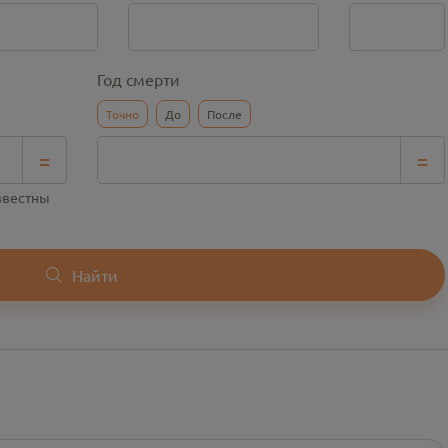
Год смерти
Точно
До
После
=
=
известны
Найти