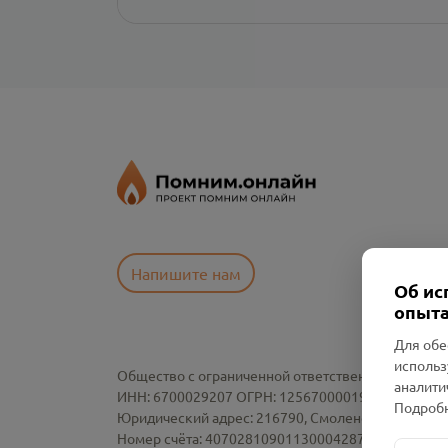
Напишите нам
Об ис
опыта
Для обе
использ
Общество с ограниченной ответственностью «См
аналити
ИНН: 6700029207 ОГРН: 1256700001986
Подробн
Юридический адрес: 216790, Смоленская область, р-
Номер счёта: 40702810901130004287 в АО "АЛЬ