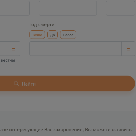
Год смерти
Точно
До
После
=
=
известны
Найти
базе интересующее Вас захоронение, Вы можете оставить