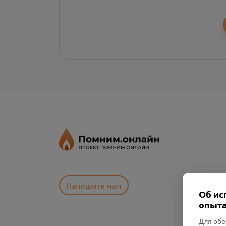
Напишите нам
Об ис
опыта
Для обе