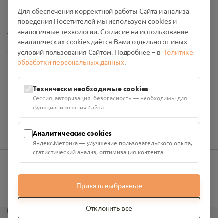
Промо-материалы
Для обеспечения корректной работы Сайта и анализа
поведения Посетителей мы используем cookies и
Настройки cookies
аналогичные технологии. Согласие на использование
аналитических cookies даётся Вами отдельно от иных
Общество с ограниченной ответственностью «Смоленский
условий пользования Сайтом. Подробнее – в
Политике
Проект Помним»
обработки персональных данных
.
ИНН: 6700029207 ОГРН: 1256700001986
Юридический адрес: 216790, Смоленская область, р-н
Технически необходимые cookies
Руднянский, г. Рудня, улица Западная, д. 26А, пом. 18
Сессия, авторизация, безопасность — необходимы для
Номер счёта: 40702810901130004287 в АО "АЛЬФА-БАНК"
функционирования Сайта
Кор. счёт: 30101810200000000593
Аналитические cookies
Яндекс.Метрика — улучшение пользовательского опыта,
статистический анализ, оптимизация контента
info@pomnim.online
Принять выбранные
?
Отклонить все