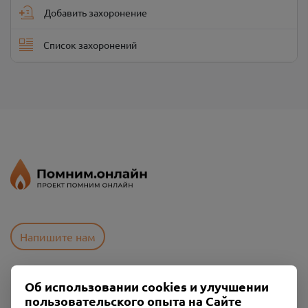
Добавить захоронение
Список захоронений
Напишите нам
Об использовании cookies и улучшении
Пользовательское соглашение
пользовательского опыта на Сайте
Политика конфиденциальности