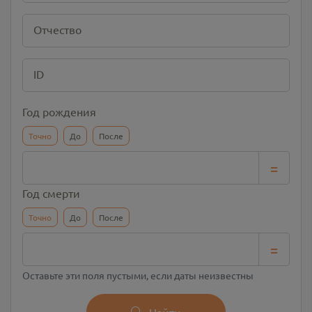
Отчество
ID
Год рождения
Точно
До
После
=
Год смерти
Точно
До
После
=
Оставьте эти поля пустыми, если даты неизвестны
Найти