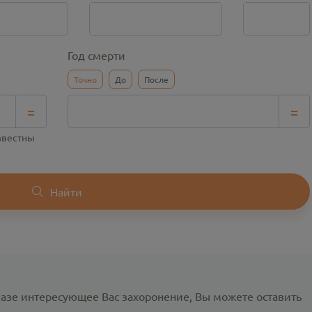
Год смерти
Точно
До
После
=
=
известны
Найти
базе интересующее Вас захоронение, Вы можете оставить