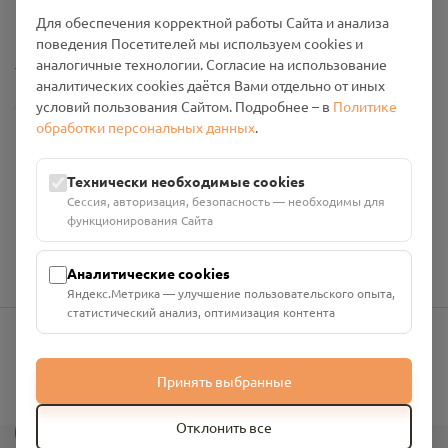
Промо-материалы
Для обеспечения корректной работы Сайта и анализа
поведения Посетителей мы используем cookies и
Настройки cookies
аналогичные технологии. Согласие на использование
аналитических cookies даётся Вами отдельно от иных
Общество с ограниченной ответственностью «Смоленский
условий пользования Сайтом. Подробнее – в
Политике
Проект Помним»
обработки персональных данных
.
ИНН: 6700029207 ОГРН: 1256700001986
Юридический адрес: 216790, Смоленская область, р-н
Технически необходимые cookies
Руднянский, г. Рудня, улица Западная, д. 26А, пом. 18
Сессия, авторизация, безопасность — необходимы для
Номер счёта: 40702810901130004287 в АО "АЛЬФА-БАНК"
функционирования Сайта
Кор. счёт: 30101810200000000593
Аналитические cookies
Яндекс.Метрика — улучшение пользовательского опыта,
статистический анализ, оптимизация контента
info@pomnim.online
Принять выбранные
?
Отклонить все