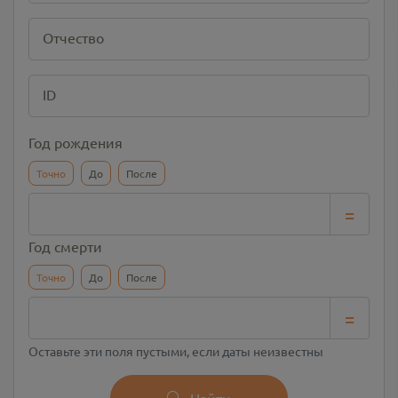
Отчество
ID
Год рождения
Точно
До
После
=
Год смерти
Точно
До
После
=
Оставьте эти поля пустыми, если даты неизвестны
Найти