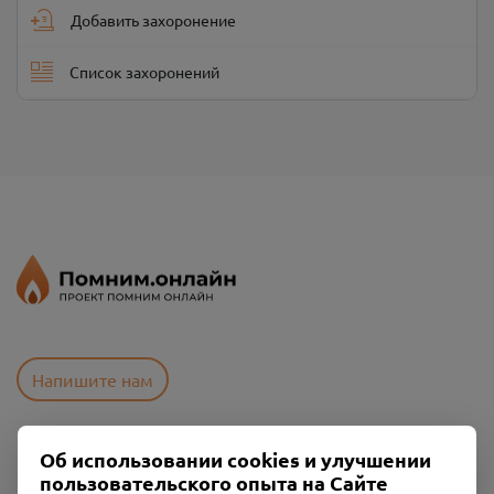
Добавить захоронение
Список захоронений
Напишите нам
Об использовании cookies и улучшении
Пользовательское соглашение
пользовательского опыта на Сайте
Политика конфиденциальности