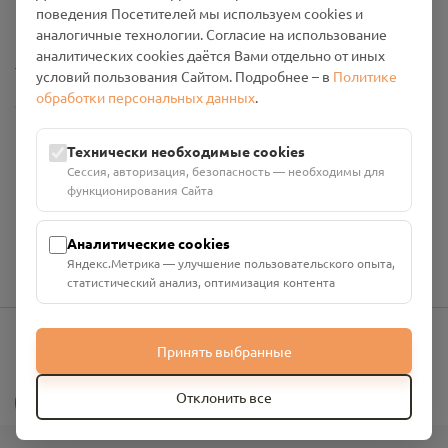
поведения Посетителей мы используем cookies и
Промо-материалы
аналогичные технологии. Согласие на использование
аналитических cookies даётся Вами отдельно от иных
Настройки cookies
условий пользования Сайтом. Подробнее – в
Политике
обработки персональных данных
.
Общество с ограниченной ответственностью «Смоленский
Проект Помним»
ИНН: 6700029207 ОГРН: 1256700001986
Технически необходимые cookies
Юридический адрес: 216790, Смоленская область, р-н
Сессия, авторизация, безопасность — необходимы для
Руднянский, г. Рудня, улица Западная, д. 26А, пом. 18
функционирования Сайта
Номер счёта: 40702810901130004287 в АО "АЛЬФА-БАНК"
Кор. счёт: 30101810200000000593
Аналитические cookies
Яндекс.Метрика — улучшение пользовательского опыта,
статистический анализ, оптимизация контента
Принять выбранные
info@pomnim.online
?
Отклонить все