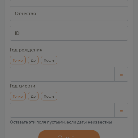
Отчество
ID
Год рождения
Точно
До
После
=
Год смерти
Точно
До
После
=
Оставьте эти поля пустыми, если даты неизвестны
Найти