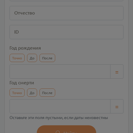
Отчество
ID
Год рождения
Точно
До
После
=
Год смерти
Точно
До
После
=
Оставьте эти поля пустыми, если даты неизвестны
Найти