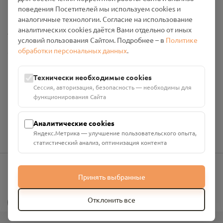
Промо-материалы
поведения Посетителей мы используем cookies и
аналогичные технологии. Согласие на использование
аналитических cookies даётся Вами отдельно от иных
Настройки cookies
условий пользования Сайтом. Подробнее – в
Политике
обработки персональных данных
.
Общество с ограниченной ответственностью «Смоленский
Проект Помним»
ИНН: 6700029207 ОГРН: 1256700001986
Технически необходимые cookies
Юридический адрес: 216790, Смоленская область, р-н
Сессия, авторизация, безопасность — необходимы для
Руднянский, г. Рудня, улица Западная, д. 26А, пом. 18
функционирования Сайта
Номер счёта: 40702810901130004287 в АО "АЛЬФА-БАНК"
Кор. счёт: 30101810200000000593
Аналитические cookies
Яндекс.Метрика — улучшение пользовательского опыта,
статистический анализ, оптимизация контента
Принять выбранные
info@pomnim.online
?
Отклонить все