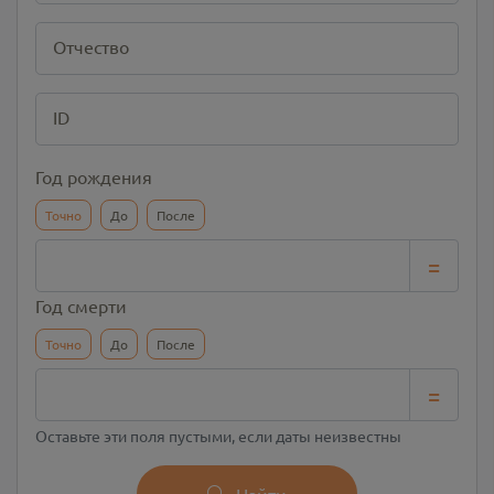
Отчество
ID
Год рождения
Точно
До
После
=
Год смерти
Точно
До
После
=
Оставьте эти поля пустыми, если даты неизвестны
Найти