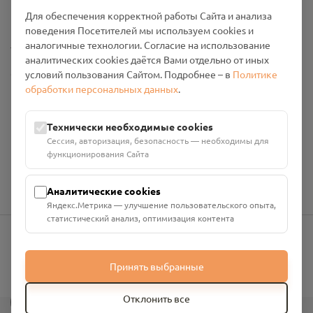
Промо-материалы
Для обеспечения корректной работы Сайта и анализа
поведения Посетителей мы используем cookies и
Настройки cookies
аналогичные технологии. Согласие на использование
аналитических cookies даётся Вами отдельно от иных
Общество с ограниченной ответственностью «Смоленский
условий пользования Сайтом. Подробнее – в
Политике
Проект Помним»
обработки персональных данных
.
ИНН: 6700029207 ОГРН: 1256700001986
Юридический адрес: 216790, Смоленская область, р-н
Технически необходимые cookies
Руднянский, г. Рудня, улица Западная, д. 26А, пом. 18
Сессия, авторизация, безопасность — необходимы для
Номер счёта: 40702810901130004287 в АО "АЛЬФА-БАНК"
функционирования Сайта
Кор. счёт: 30101810200000000593
Аналитические cookies
Яндекс.Метрика — улучшение пользовательского опыта,
статистический анализ, оптимизация контента
info@pomnim.online
Принять выбранные
?
Отклонить все