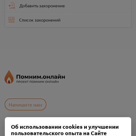
Добавить захоронение
Список захоронений
Напишите нам
Об использовании cookies и улучшении
Пользовательское соглашение
пользовательского опыта на Сайте
Политика конфиденциальности