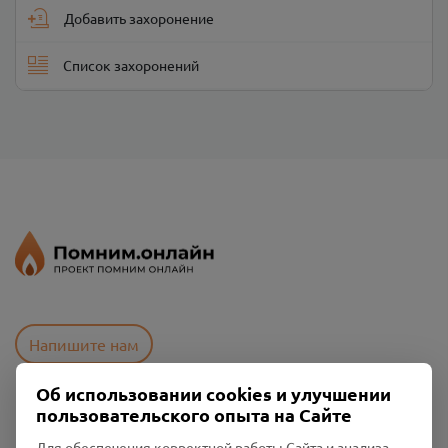
Добавить захоронение
Список захоронений
Напишите нам
Об использовании cookies и улучшении
пользовательского опыта на Сайте
Пользовательское соглашение
Политика конфиденциальности
Для обеспечения корректной работы Сайта и анализа