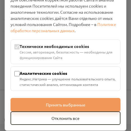
Промо-материалы
поведения Посетителей мы используем cookies и
аналогичные технологии. Согласие на использование
Настройки cookies
аналитических cookies даётся Вами отдельно от иных
условий пользования Сайтом. Подробнее – в
Политике
обработки персональных данных
.
Общество с ограниченной ответственностью «Смоленский
Проект Помним»
ИНН: 6700029207 ОГРН: 1256700001986
Технически необходимые cookies
Юридический адрес: 216790, Смоленская область, р-н
Сессия, авторизация, безопасность — необходимы для
Руднянский, г. Рудня, улица Западная, д. 26А, пом. 18
функционирования Сайта
Номер счёта: 40702810901130004287 в АО "АЛЬФА-БАНК"
Кор. счёт: 30101810200000000593
Аналитические cookies
Яндекс.Метрика — улучшение пользовательского опыта,
статистический анализ, оптимизация контента
Принять выбранные
info@pomnim.online
?
Отклонить все