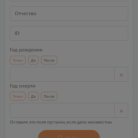
Отчество
ID
Год рождения
Точно
До
После
=
Год смерти
Точно
До
После
=
Оставьте эти поля пустыми, если даты неизвестны
Найти