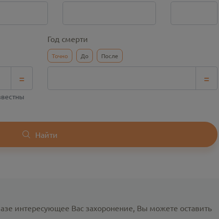
Год смерти
Точно
До
После
=
=
известны
Найти
базе интересующее Вас захоронение, Вы можете оставить