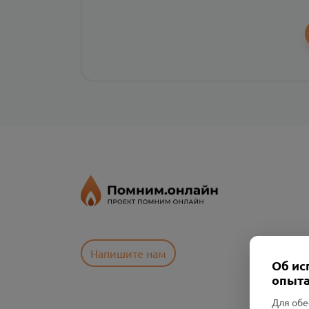
Напишите нам
Об ис
опыта
Для обе