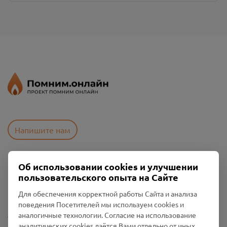
Напишите нам
Об использовании cookies и улучшении
Пользовательское соглашение
пользовательского опыта на Сайте
Политика конфиденциальности
Промо-материалы
Для обеспечения корректной работы Сайта и анализа
поведения Посетителей мы используем cookies и
Настройки cookies
аналогичные технологии. Согласие на использование
аналитических cookies даётся Вами отдельно от иных