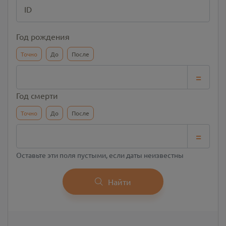
ID
Год рождения
Точно
До
После
=
Год смерти
Точно
До
После
=
Оставьте эти поля пустыми, если даты неизвестны
Найти