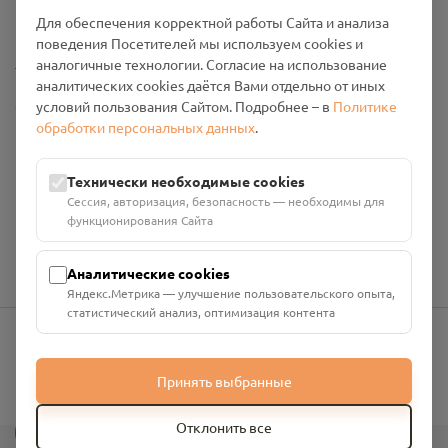
Промо-материалы
Для обеспечения корректной работы Сайта и анализа
поведения Посетителей мы используем cookies и
Настройки cookies
аналогичные технологии. Согласие на использование
аналитических cookies даётся Вами отдельно от иных
Общество с ограниченной ответственностью «Смоленский
условий пользования Сайтом. Подробнее – в
Политике
Проект Помним»
обработки персональных данных
.
ИНН: 6700029207 ОГРН: 1256700001986
Юридический адрес: 216790, Смоленская область, р-н
Технически необходимые cookies
Руднянский, г. Рудня, улица Западная, д. 26А, пом. 18
Сессия, авторизация, безопасность — необходимы для
Номер счёта: 40702810901130004287 в АО "АЛЬФА-БАНК"
функционирования Сайта
Кор. счёт: 30101810200000000593
Аналитические cookies
Яндекс.Метрика — улучшение пользовательского опыта,
статистический анализ, оптимизация контента
info@pomnim.online
Принять выбранные
?
Отклонить все