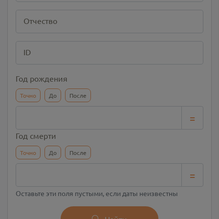
Отчество
ID
Год рождения
Точно
До
После
=
Год смерти
Точно
До
После
=
Оставьте эти поля пустыми, если даты неизвестны
Найти