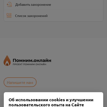
Добавить захоронение
Список захоронений
Напишите нам
Об использовании cookies и улучшении
Пользовательское соглашение
пользовательского опыта на Сайте
Политика конфиденциальности