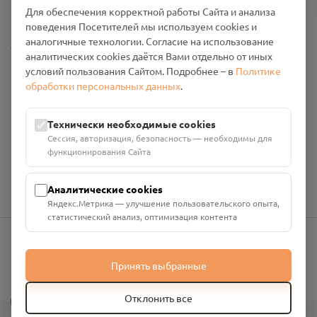
Промо-материалы
Для обеспечения корректной работы Сайта и анализа
поведения Посетителей мы используем cookies и
аналогичные технологии. Согласие на использование
Настройки cookies
аналитических cookies даётся Вами отдельно от иных
условий пользования Сайтом. Подробнее – в
Политике
Общество с ограниченной ответственностью «Смоленский
обработки персональных данных
.
Проект Помним»
ИНН: 6700029207 ОГРН: 1256700001986
Юридический адрес: 216790, Смоленская область, р-н
Технически необходимые cookies
Руднянский, г. Рудня, улица Западная, д. 26А, пом. 18
Сессия, авторизация, безопасность — необходимы для
Номер счёта: 40702810901130004287 в АО "АЛЬФА-БАНК"
функционирования Сайта
Кор. счёт: 30101810200000000593
Аналитические cookies
Яндекс.Метрика — улучшение пользовательского опыта,
статистический анализ, оптимизация контента
info@pomnim.online
Принять выбранные
?
Отклонить все