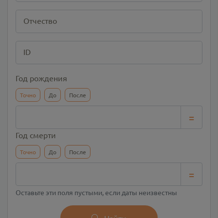
Отчество
ID
Год рождения
Точно
До
После
=
Год смерти
Точно
До
После
=
Оставьте эти поля пустыми, если даты неизвестны
Найти