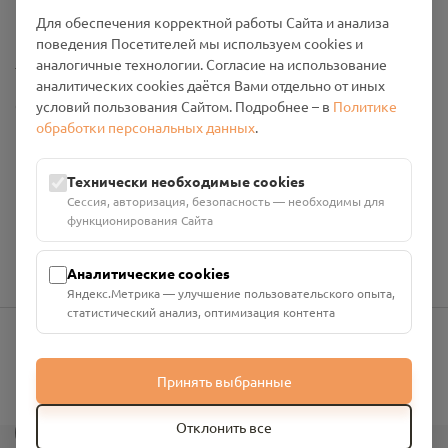
Промо-материалы
Для обеспечения корректной работы Сайта и анализа
поведения Посетителей мы используем cookies и
Настройки cookies
аналогичные технологии. Согласие на использование
аналитических cookies даётся Вами отдельно от иных
Общество с ограниченной ответственностью «Смоленский
условий пользования Сайтом. Подробнее – в
Политике
Проект Помним»
обработки персональных данных
.
ИНН: 6700029207 ОГРН: 1256700001986
Юридический адрес: 216790, Смоленская область, р-н
Технически необходимые cookies
Руднянский, г. Рудня, улица Западная, д. 26А, пом. 18
Сессия, авторизация, безопасность — необходимы для
Номер счёта: 40702810901130004287 в АО "АЛЬФА-БАНК"
функционирования Сайта
Кор. счёт: 30101810200000000593
Аналитические cookies
Яндекс.Метрика — улучшение пользовательского опыта,
статистический анализ, оптимизация контента
info@pomnim.online
Принять выбранные
?
Отклонить все