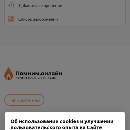
Добавить захоронение
Список захоронений
Напишите нам
Об использовании cookies и улучшении
Пользовательское соглашение
пользовательского опыта на Сайте
Политика конфиденциальности