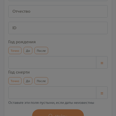
Отчество
ID
Год рождения
Точно
До
После
=
Год смерти
Точно
До
После
=
Оставьте эти поля пустыми, если даты неизвестны
Найти