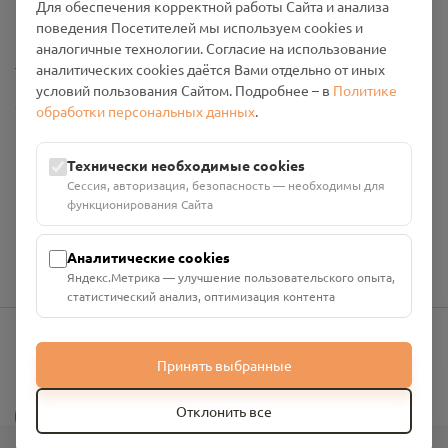
Для обеспечения корректной работы Сайта и анализа
Промо-материалы
поведения Посетителей мы используем cookies и
аналогичные технологии. Согласие на использование
Настройки cookies
аналитических cookies даётся Вами отдельно от иных
условий пользования Сайтом. Подробнее – в
Политике
Общество с ограниченной ответственностью «Смоленский
обработки персональных данных
.
Проект Помним»
ИНН: 6700029207 ОГРН: 1256700001986
Технически необходимые cookies
Юридический адрес: 216790, Смоленская область, р-н
Сессия, авторизация, безопасность — необходимы для
Руднянский, г. Рудня, улица Западная, д. 26А, пом. 18
функционирования Сайта
Номер счёта: 40702810901130004287 в АО "АЛЬФА-БАНК"
Кор. счёт: 30101810200000000593
Аналитические cookies
Яндекс.Метрика — улучшение пользовательского опыта,
статистический анализ, оптимизация контента
Принять выбранные
info@pomnim.online
?
Отклонить все