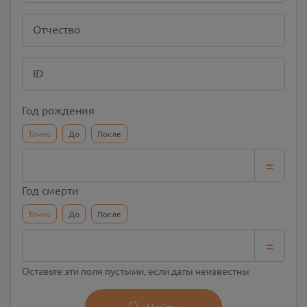
Отчество
ID
Год рождения
Точно
До
После
=
Год смерти
Точно
До
После
=
Оставьте эти поля пустыми, если даты неизвестны
Найти