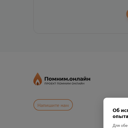
Напишите нам
Об ис
опыта
Для обе