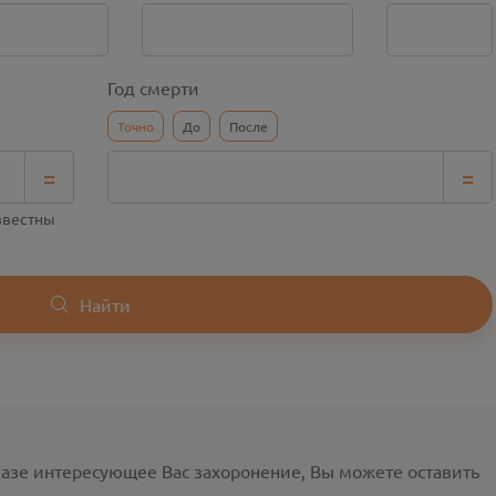
Год смерти
Точно
До
После
=
=
известны
Найти
базе интересующее Вас захоронение, Вы можете оставить