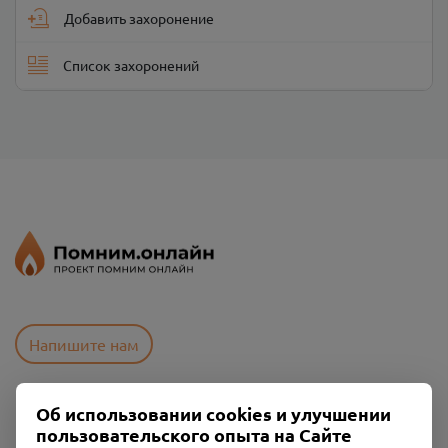
Добавить захоронение
Список захоронений
Напишите нам
Об использовании cookies и улучшении
Пользовательское соглашение
пользовательского опыта на Сайте
Политика конфиденциальности