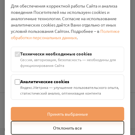
Промо-материалы
Для обеспечения корректной работы Сайта и анализа
поведения Посетителей мы используем cookies и
Настройки cookies
аналогичные технологии. Согласие на использование
аналитических cookies даётся Вами отдельно от иных
условий пользования Сайтом. Подробнее – в
Политике
Общество с ограниченной ответственностью «Смоленский
обработки персональных данных
.
Проект Помним»
ИНН: 6700029207 ОГРН: 1256700001986
Юридический адрес: 216790, Смоленская область, р-н
Технически необходимые cookies
Руднянский, г. Рудня, улица Западная, д. 26А, пом. 18
Сессия, авторизация, безопасность — необходимы для
Номер счёта: 40702810901130004287 в АО "АЛЬФА-БАНК"
функционирования Сайта
Кор. счёт: 30101810200000000593
Аналитические cookies
Яндекс.Метрика — улучшение пользовательского опыта,
статистический анализ, оптимизация контента
info@pomnim.online
Принять выбранные
?
Отклонить все