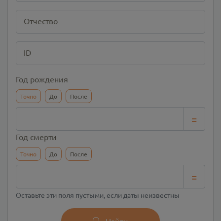
Отчество
ID
Год рождения
Точно
До
После
=
Год смерти
Точно
До
После
=
Оставьте эти поля пустыми, если даты неизвестны
Найти