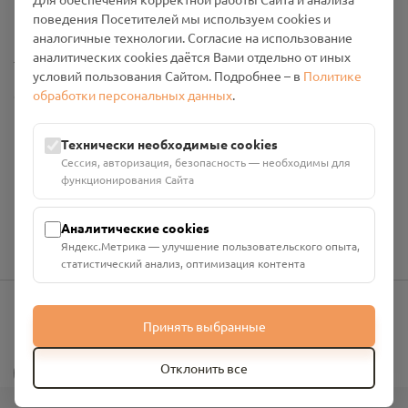
Промо-материалы
поведения Посетителей мы используем cookies и
аналогичные технологии. Согласие на использование
Настройки cookies
аналитических cookies даётся Вами отдельно от иных
условий пользования Сайтом. Подробнее – в
Политике
обработки персональных данных
.
Общество с ограниченной ответственностью «Смоленский
Проект Помним»
ИНН: 6700029207 ОГРН: 1256700001986
Технически необходимые cookies
Юридический адрес: 216790, Смоленская область, р-н
Сессия, авторизация, безопасность — необходимы для
Руднянский, г. Рудня, улица Западная, д. 26А, пом. 18
функционирования Сайта
Номер счёта: 40702810901130004287 в АО "АЛЬФА-БАНК"
Кор. счёт: 30101810200000000593
Аналитические cookies
Яндекс.Метрика — улучшение пользовательского опыта,
статистический анализ, оптимизация контента
Принять выбранные
info@pomnim.online
?
Отклонить все