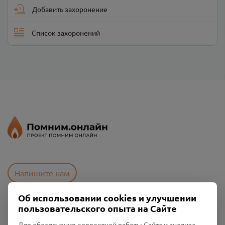
Добавить захоронение
Список захоронений
Напишите нам
Об использовании cookies и улучшении
пользовательского опыта на Сайте
Пользовательское соглашение
Политика конфиденциальности
Для обеспечения корректной работы Сайта и анализа