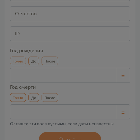
Отчество
ID
Год рождения
Точно
До
После
=
Год смерти
Точно
До
После
=
Оставьте эти поля пустыми, если даты неизвестны
Найти