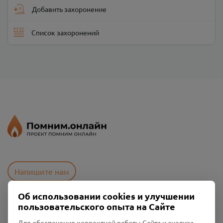
Добавить захоронение
Список захоронений
Напишите нам
Об использовании cookies и улучшении
пользовательского опыта на Сайте
Пользовательское соглашение
Политика конфиденциальности
Для обеспечения корректной работы Сайта и анализа