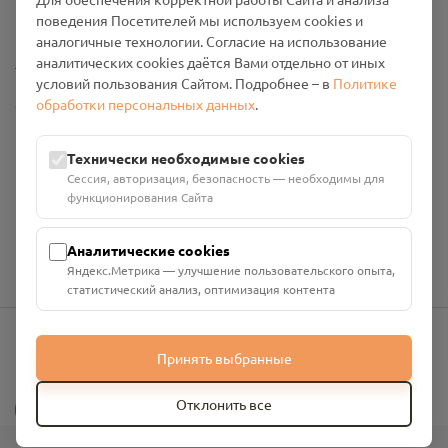
Промо-материалы
поведения Посетителей мы используем cookies и
аналогичные технологии. Согласие на использование
Настройки cookies
аналитических cookies даётся Вами отдельно от иных
условий пользования Сайтом. Подробнее – в
Политике
обработки персональных данных
.
Общество с ограниченной ответственностью «Смоленский
Проект Помним»
ИНН: 6700029207 ОГРН: 1256700001986
Технически необходимые cookies
Юридический адрес: 216790, Смоленская область, р-н
Сессия, авторизация, безопасность — необходимы для
Руднянский, г. Рудня, улица Западная, д. 26А, пом. 18
функционирования Сайта
Номер счёта: 40702810901130004287 в АО "АЛЬФА-БАНК"
Кор. счёт: 30101810200000000593
Аналитические cookies
Яндекс.Метрика — улучшение пользовательского опыта,
статистический анализ, оптимизация контента
Принять выбранные
info@pomnim.online
?
Отклонить все