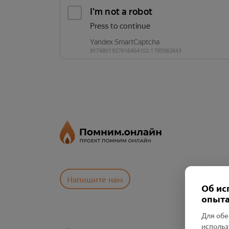
Напишите нам
Об ис
опыта
Для обе
использ