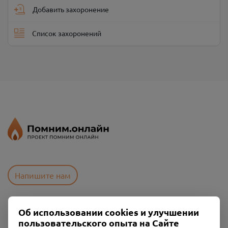
Добавить захоронение
Список захоронений
Напишите нам
Об использовании cookies и улучшении
Пользовательское соглашение
пользовательского опыта на Сайте
Политика конфиденциальности