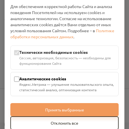
Промо-материалы
Для обеспечения корректной работы Сайта и анализа
поведения Посетителей мы используем cookies и
Настройки cookies
аналогичные технологии. Согласие на использование
аналитических cookies даётся Вами отдельно от иных
Общество с ограниченной ответственностью «Смоленский
условий пользования Сайтом. Подробнее – в
Политике
Проект Помним»
обработки персональных данных
.
ИНН: 6700029207 ОГРН: 1256700001986
Юридический адрес: 216790, Смоленская область, р-н
Технически необходимые cookies
Руднянский, г. Рудня, улица Западная, д. 26А, пом. 18
Сессия, авторизация, безопасность — необходимы для
Номер счёта: 40702810901130004287 в АО "АЛЬФА-БАНК"
функционирования Сайта
Кор. счёт: 30101810200000000593
Аналитические cookies
Яндекс.Метрика — улучшение пользовательского опыта,
статистический анализ, оптимизация контента
info@pomnim.online
Принять выбранные
?
Отклонить все