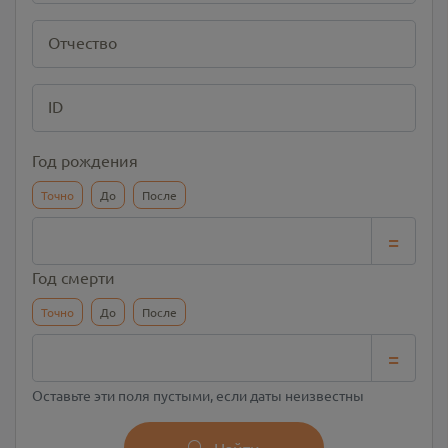
Отчество
ID
Год рождения
Точно
До
После
=
Год смерти
Точно
До
После
=
Оставьте эти поля пустыми, если даты неизвестны
Найти