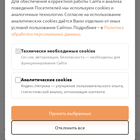
Для обеспечения корректной работы Сайта и анализа
Промо-материалы
поведения Посетителей мы используем cookies и
аналогичные технологии. Согласие на использование
Настройки cookies
аналитических cookies даётся Вами отдельно от иных
условий пользования Сайтом. Подробнее – в
Политике
Общество с ограниченной ответственностью «Смоленский
обработки персональных данных
.
Проект Помним»
ИНН: 6700029207 ОГРН: 1256700001986
Технически необходимые cookies
Юридический адрес: 216790, Смоленская область, р-н
Сессия, авторизация, безопасность — необходимы для
Руднянский, г. Рудня, улица Западная, д. 26А, пом. 18
функционирования Сайта
Номер счёта: 40702810901130004287 в АО "АЛЬФА-БАНК"
Кор. счёт: 30101810200000000593
Аналитические cookies
Яндекс.Метрика — улучшение пользовательского опыта,
статистический анализ, оптимизация контента
Принять выбранные
info@pomnim.online
?
Отклонить все