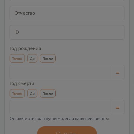
Отчество
ID
Год рождения
Точно
До
После
=
Год смерти
Точно
До
После
=
Оставьте эти поля пустыми, если даты неизвестны
Найти