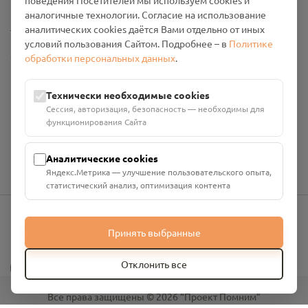
поведения Посетителей мы используем cookies и
аналогичные технологии. Согласие на использование
Настройки cookies
аналитических cookies даётся Вами отдельно от иных
условий пользования Сайтом. Подробнее – в
Политике
Общество с ограниченной ответственностью «Смоленский
обработки персональных данных
.
Проект Помним»
ИНН: 6700029207 ОГРН: 1256700001986
Технически необходимые cookies
Юридический адрес: 216790, Смоленская область, р-н
Сессия, авторизация, безопасность — необходимы для
Руднянский, г. Рудня, улица Западная, д. 26А, пом. 18
функционирования Сайта
Номер счёта: 40702810901130004287 в АО "АЛЬФА-БАНК"
Кор. счёт: 30101810200000000593
Аналитические cookies
Яндекс.Метрика — улучшение пользовательского опыта,
статистический анализ, оптимизация контента
Принять выбранные
info@pomnim.online
?
Отклонить все
Все права защищены ©
2026
“Проект Помним”