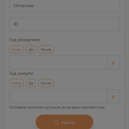
Отчество
ID
Год рождения
Точно
До
После
=
Год смерти
Точно
До
После
=
Оставьте эти поля пустыми, если даты неизвестны
Найти