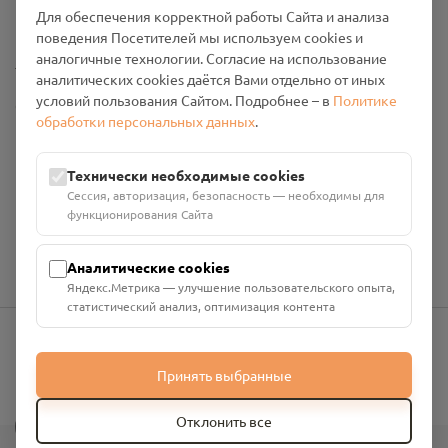
Промо-материалы
Для обеспечения корректной работы Сайта и анализа
поведения Посетителей мы используем cookies и
аналогичные технологии. Согласие на использование
Настройки cookies
аналитических cookies даётся Вами отдельно от иных
условий пользования Сайтом. Подробнее – в
Политике
Общество с ограниченной ответственностью «Смоленский
обработки персональных данных
.
Проект Помним»
ИНН: 6700029207 ОГРН: 1256700001986
Юридический адрес: 216790, Смоленская область, р-н
Технически необходимые cookies
Руднянский, г. Рудня, улица Западная, д. 26А, пом. 18
Сессия, авторизация, безопасность — необходимы для
Номер счёта: 40702810901130004287 в АО "АЛЬФА-БАНК"
функционирования Сайта
Кор. счёт: 30101810200000000593
Аналитические cookies
Яндекс.Метрика — улучшение пользовательского опыта,
статистический анализ, оптимизация контента
info@pomnim.online
Принять выбранные
?
Отклонить все