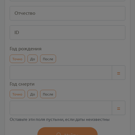
Отчество
ID
Год рождения
Точно
До
После
=
Год смерти
Точно
До
После
=
Оставьте эти поля пустыми, если даты неизвестны
Найти