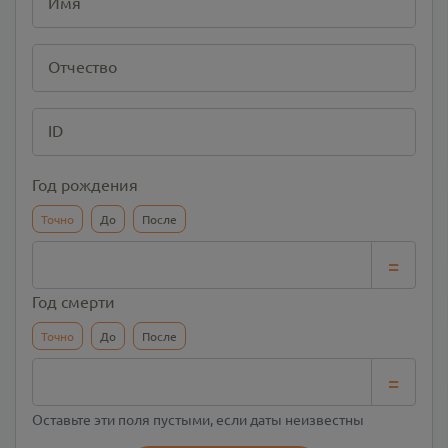
Имя
Отчество
ID
Год рождения
Точно
До
После
=
Год смерти
Точно
До
После
=
Оставьте эти поля пустыми, если даты неизвестны