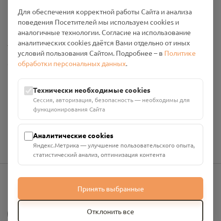
Политика конфиденциальности
Для обеспечения корректной работы Сайта и анализа
Промо-материалы
поведения Посетителей мы используем cookies и
аналогичные технологии. Согласие на использование
Настройки cookies
аналитических cookies даётся Вами отдельно от иных
условий пользования Сайтом. Подробнее – в
Политике
обработки персональных данных
.
Общество с ограниченной ответственностью «Смоленский
Проект Помним»
ИНН: 6700029207 ОГРН: 1256700001986
Технически необходимые cookies
Юридический адрес: 216790, Смоленская область, р-н
Сессия, авторизация, безопасность — необходимы для
Руднянский, г. Рудня, улица Западная, д. 26А, пом. 18
функционирования Сайта
Номер счёта: 40702810901130004287 в АО "АЛЬФА-БАНК"
Кор. счёт: 30101810200000000593
Аналитические cookies
Яндекс.Метрика — улучшение пользовательского опыта,
статистический анализ, оптимизация контента
Принять выбранные
info@pomnim.online
?
Отклонить все