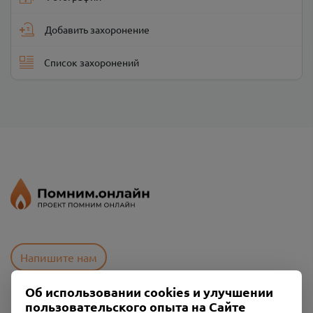
Добавить захоронение
Список захоронений
Напишите нам
Об использовании cookies и улучшении
пользовательского опыта на Сайте
Пользовательское соглашение